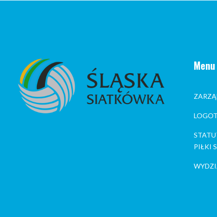
Menu
ZARZĄ
LOGOT
STATU
PIŁKI
WYDZI