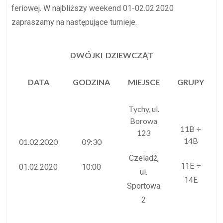
feriowej. W najbliższy weekend 01-02.02.2020
zapraszamy na następujące turnieje.
DWÓJKI DZIEWCZĄT
DATA
GODZINA
MIEJSCE
GRUPY
Tychy, ul.
Borowa
11B ÷
123
14B
01.02.2020
09:30
Czeladź,
11E ÷
01.02.2020
10:00
ul.
14E
Sportowa
2