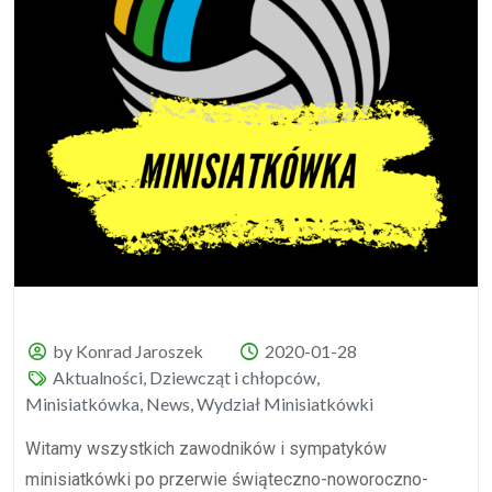
by Konrad Jaroszek
2020-01-28
Aktualności
,
Dziewcząt i chłopców
,
Minisiatkówka
,
News
,
Wydział Minisiatkówki
Witamy wszystkich zawodników i sympatyków
minisiatkówki po przerwie świąteczno-noworoczno-