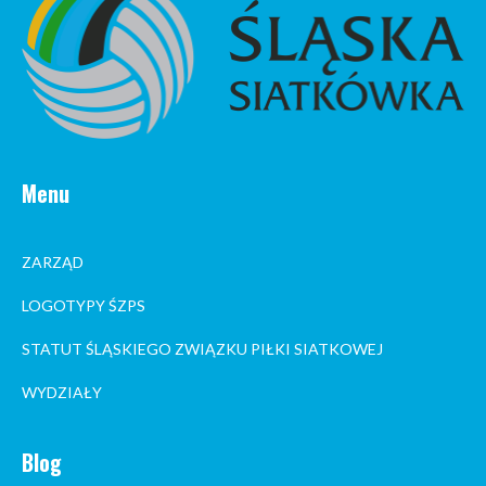
Menu
ZARZĄD
LOGOTYPY ŚZPS
STATUT ŚLĄSKIEGO ZWIĄZKU PIŁKI SIATKOWEJ
WYDZIAŁY
Blog