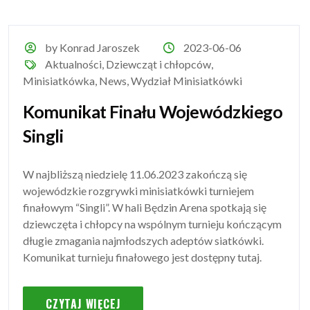
by Konrad Jaroszek
2023-06-06
Aktualności
,
Dziewcząt i chłopców
,
Minisiatkówka
,
News
,
Wydział Minisiatkówki
Komunikat Finału Wojewódzkiego
Singli
W najbliższą niedzielę 11.06.2023 zakończą się
wojewódzkie rozgrywki minisiatkówki turniejem
finałowym “Singli”. W hali Będzin Arena spotkają się
dziewczęta i chłopcy na wspólnym turnieju kończącym
długie zmagania najmłodszych adeptów siatkówki.
Komunikat turnieju finałowego jest dostępny tutaj.
CZYTAJ WIĘCEJ