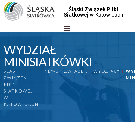
Śląski Związek Piłki
Siatkowej
w Katowicach
WYDZIAŁ
MINISIATKÓWKI
ŚLĄSKI
NEWS
ZWIĄZEK
WYDZIAŁY
WY
ZWIĄZEK
MI
PIŁKI
SIATKOWEJ
W
KATOWICACH