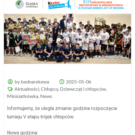
by bednarekewa
2025-05-06
Aktualności
,
Chłopcy
,
Dziewcząt i chłopców
,
Minisiatkówka
,
News
Informujemy, że uległa zmianie godzina rozpoczęcia
turnieju V etapu trójek chłopców.
Nowa godzina: