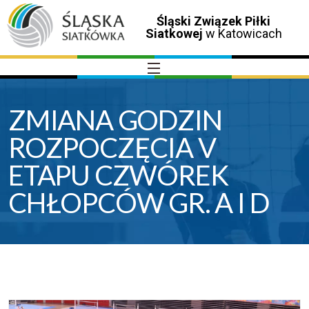
Śląski Związek Piłki
Siatkowej
w Katowicach
ZMIANA GODZIN
ROZPOCZĘCIA V
ETAPU CZWÓREK
CHŁOPCÓW GR. A I D