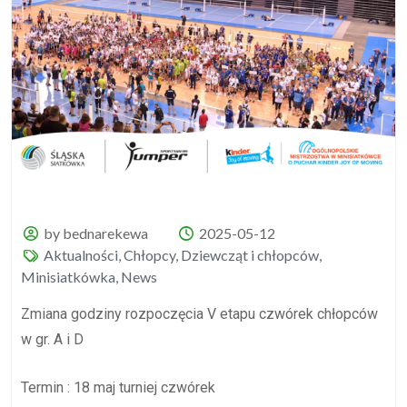
by bednarekewa
2025-05-12
Aktualności
,
Chłopcy
,
Dziewcząt i chłopców
,
Minisiatkówka
,
News
Zmiana godziny rozpoczęcia V etapu czwórek chłopców
w gr. A i D
Termin : 18 maj turniej czwórek