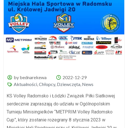
by bednarekewa
2022-12-29
Aktualności
,
Chłopcy
,
Dziewczęta
,
News
KS Volley Radomsko i Łódzki Związek Piłki Siatkowej
serdecznie zapraszają do udziału w Ogólnopolskim
Turnieju Minisingielków “METPRIM Volley Radomsko
Cup”, który zostanie rozegrany 8 stycznia 2023 w
Miejskiej Hali Sportowej przy ul. Królowej Jadwigi 20 w