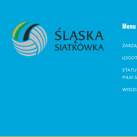
Menu
ZARZĄ
LOGOT
STATU
PIŁKI
WYDZI