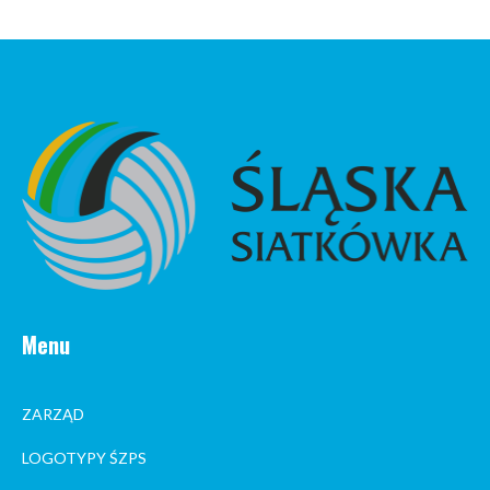
Menu
ZARZĄD
LOGOTYPY ŚZPS