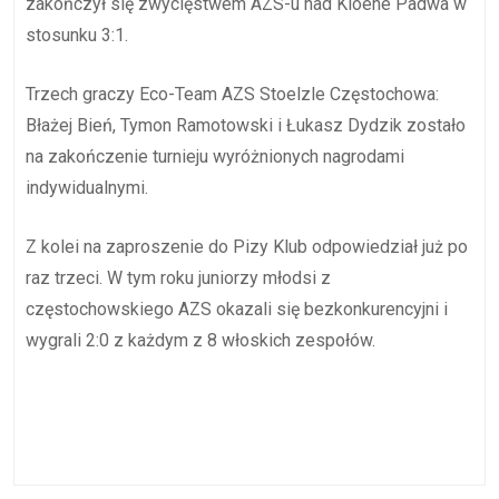
zakończył się zwycięstwem AZS-u nad Kioene Padwa w
stosunku 3:1.
Trzech graczy Eco-Team AZS Stoelzle Częstochowa:
Błażej Bień, Tymon Ramotowski i Łukasz Dydzik zostało
na zakończenie turnieju wyróżnionych nagrodami
indywidualnymi.
Z kolei na zaproszenie do Pizy Klub odpowiedział już po
raz trzeci. W tym roku juniorzy młodsi z
częstochowskiego AZS okazali się bezkonkurencyjni i
wygrali 2:0 z każdym z 8 włoskich zespołów.