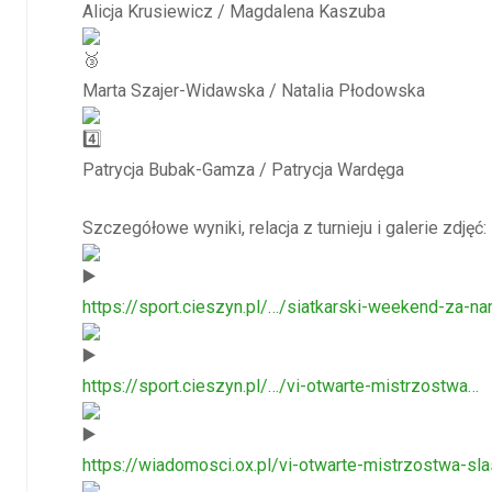
Alicja Krusiewicz / Magdalena Kaszuba
Marta Szajer-Widawska / Natalia Płodowska
Patrycja Bubak-Gamza / Patrycja Wardęga
Szczegółowe wyniki, relacja z turnieju i galerie zdjęć:
https://sport.cieszyn.pl/…/siatkarski-weekend-za-n
https://sport.cieszyn.pl/…/vi-otwarte-mistrzostwa…
https://wiadomosci.ox.pl/vi-otwarte-mistrzostwa-sl