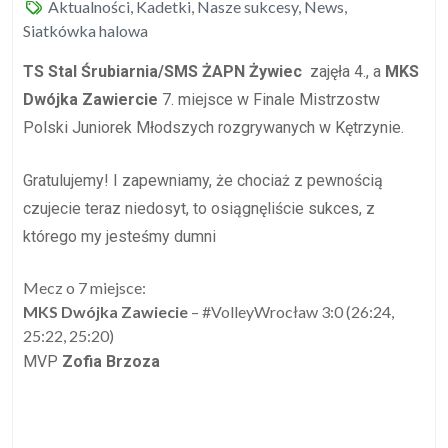
Aktualności
,
Kadetki
,
Nasze sukcesy
,
News
,
Siatkówka halowa
TS Stal Śrubiarnia/SMS ŻAPN Żywiec
zajęła 4., a
MKS
Dwójka Zawiercie
7. miejsce w
Finale Mistrzostw
Polski Juniorek Młodszych rozgrywanych w Kętrzynie.
Gratulujemy! I zapewniamy, że chociaż z pewnością
czujecie teraz niedosyt, to osiągnęliście sukces, z
którego my jesteśmy dumni
Mecz o 7 miejsce:
MKS Dwójka Zawiecie
– #VolleyWrocław
3:0 (26:24,
25:22, 25:20)
MVP
Zofia Brzoza