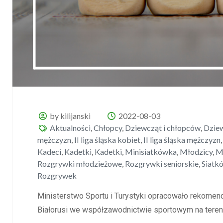
by kilijanski
2022-08-03
Aktualności
,
Chłopcy
,
Dziewcząt i chłopców
,
Dzie
mężczyzn
,
II liga śląska kobiet
,
II liga śląska mężczyzn
Kadeci
,
Kadetki
,
Kadetki
,
Minisiatkówka
,
Młodzicy
,
M
Rozgrywki młodzieżowe
,
Rozgrywki seniorskie
,
Siatk
Rozgrywek
Ministerstwo Sportu i Turystyki opracowało rekomen
Białorusi we współzawodnictwie sportowym na tereni