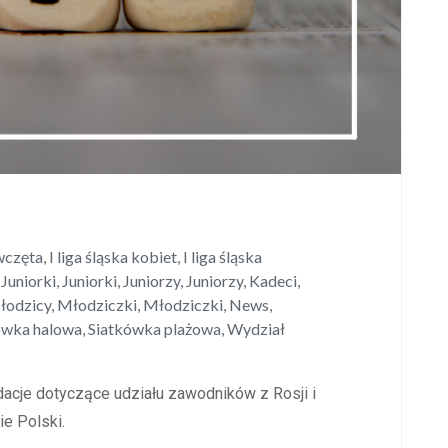
wczęta
,
I liga śląska kobiet
,
I liga śląska
,
Juniorki
,
Juniorki
,
Juniorzy
,
Juniorzy
,
Kadeci
,
łodzicy
,
Młodziczki
,
Młodziczki
,
News
,
ówka halowa
,
Siatkówka plażowa
,
Wydział
dacje dotyczące udziału zawodników z Rosji i
e Polski.