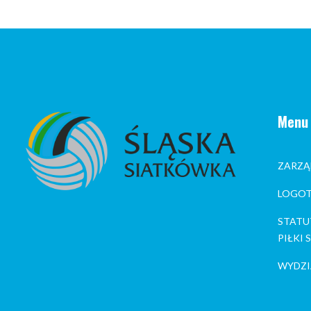
Menu
ZARZĄ
LOGOT
STATU
PIŁKI
WYDZI