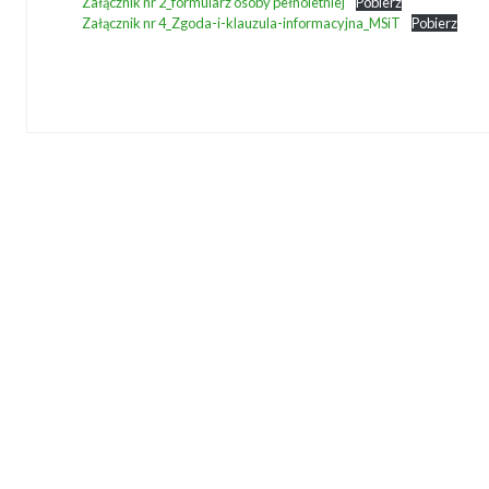
Załącznik nr 2_formularz osoby pełnoletniej
Pobierz
Załącznik nr 4_Zgoda-i-klauzula-informacyjna_MSiT
Pobierz