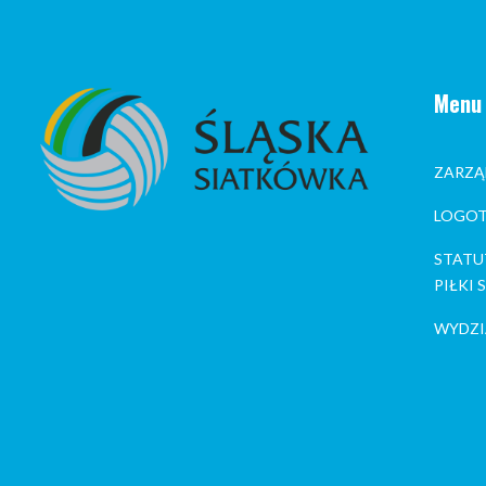
Menu
ZARZĄ
LOGOT
STATU
PIŁKI
WYDZI