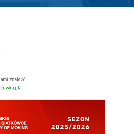
a
kami znaleźć
atkowka.pl/