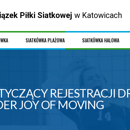
iązek Piłki Siatkowej
w Katowicach
ÓWKA
SIATKÓWKA PLAŻOWA
SIATKÓWKA HALOWA
YCZĄCY REJESTRACJI DR
DER JOY OF MOVING