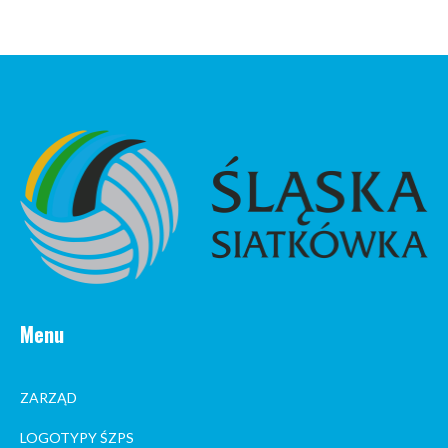
Menu
ZARZĄD
LOGOTYPY ŚZPS