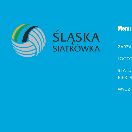
Menu
ZARZĄ
LOGOT
STATU
PIŁKI
WYDZI