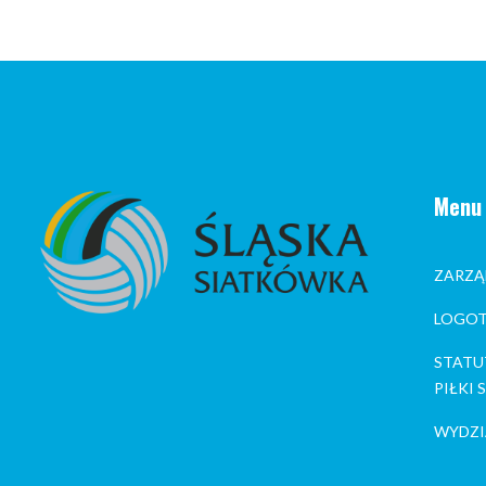
Menu
ZARZĄ
LOGOT
STATU
PIŁKI
WYDZI