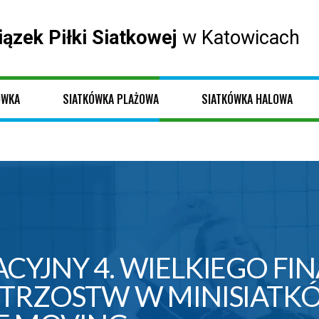
iązek Piłki Siatkowej
w Katowicach
ÓWKA
SIATKÓWKA PLAŻOWA
SIATKÓWKA HALOWA
YJNY 4. WIELKIEGO FI
TRZOSTW W MINISIATK