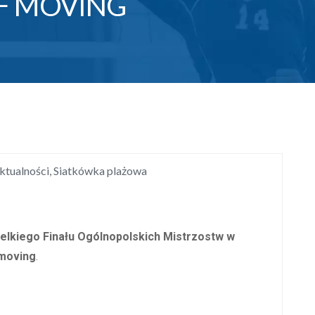
OF MOVING
ktualności
,
Siatkówka plażowa
ielkiego Finału Ogólnopolskich Mistrzostw w
 moving
.