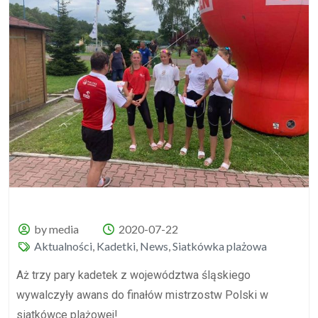
by media
2020-07-22
Aktualności
,
Kadetki
,
News
,
Siatkówka plażowa
Aż trzy pary kadetek z województwa śląskiego
wywalczyły awans do finałów mistrzostw Polski w
siatkówce plażowej!