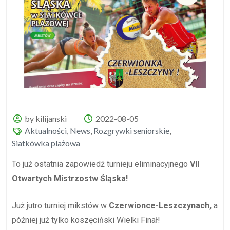
by kilijanski
2022-08-05
Aktualności
,
News
,
Rozgrywki seniorskie
,
Siatkówka plażowa
To już ostatnia zapowiedź turnieju eliminacyjnego
VII
Otwartych Mistrzostw Śląska!
Już jutro turniej mikstów w
Czerwionce-Leszczynach
,
a
później już tylko koszęciński Wielki Finał!