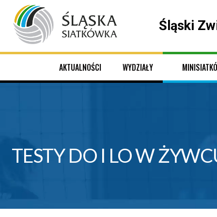
Śląski Zw
AKTUALNOŚCI
WYDZIAŁY
MINISIATK
TESTY DO I LO W ŻYWC