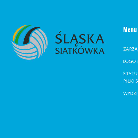
Menu
ZARZĄ
LOGOT
STATU
PIŁKI
WYDZI