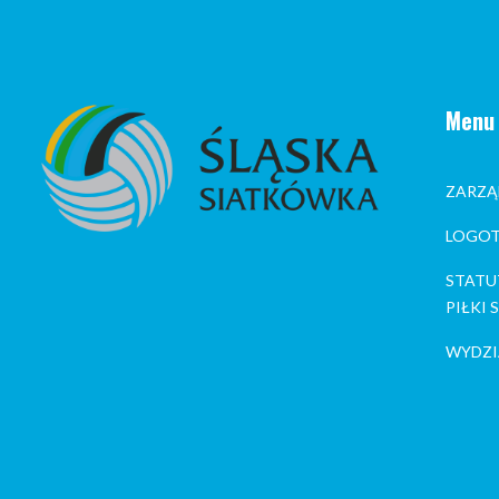
Menu
ZARZĄ
LOGOT
STATU
PIŁKI
WYDZI