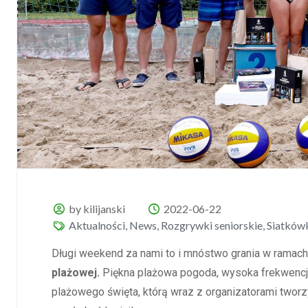
by kilijanski
2022-06-22
Aktualności
,
News
,
Rozgrywki seniorskie
,
Siatków
Długi weekend za nami to i mnóstwo grania w ramac
plażowej.
Piękna plażowa pogoda, wysoka frekwencj
plażowego święta, którą wraz z organizatorami twor