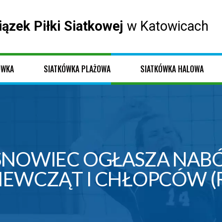
iązek Piłki Siatkowej
w Katowicach
ÓWKA
SIATKÓWKA PLAŻOWA
SIATKÓWKA HALOWA
SNOWIEC OGŁASZA NABÓ
EWCZĄT I CHŁOPCÓW (R