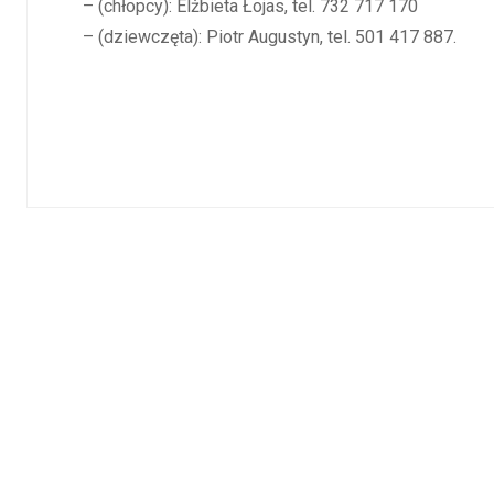
– (chłopcy): Elżbieta Łojas, tel. 732 717 170
– (dziewczęta): Piotr Augustyn, tel. 501 417 887.