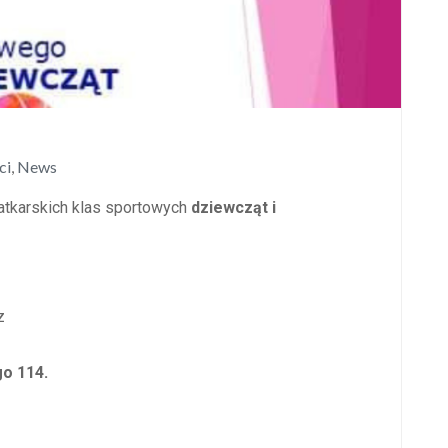
ci
,
News
atkarskich klas sportowych
dziewcząt i
z
go 114.