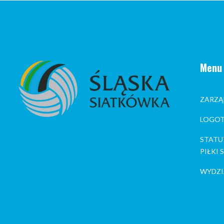
Menu
ZARZĄ
LOGOT
STATU
PIŁKI
WYDZI