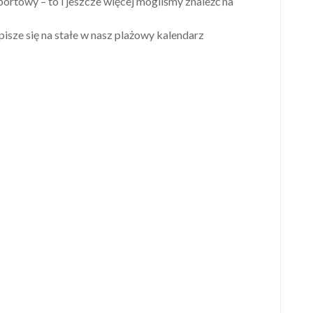
ortowy – to i jeszcze więcej mogliśmy znaleźć na
pisze się na stałe w nasz plażowy kalendarz