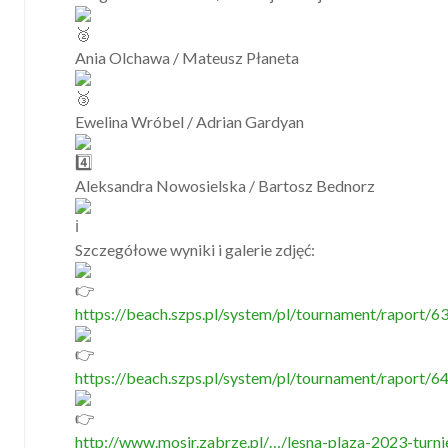
Ania Olchawa / Mateusz Płaneta
Ewelina Wróbel / Adrian Gardyan
Aleksandra Nowosielska / Bartosz Bednorz
Szczegółowe wyniki i galerie zdjęć:
https://beach.szps.pl/system/pl/tournament/raport/6
https://beach.szps.pl/system/pl/tournament/raport/6
http://www.mosir.zabrze.pl/…/lesna-plaza-2023-turni