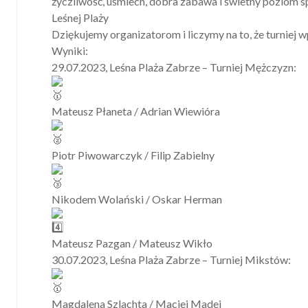
życzliwość, uśmiech, dobra zabawa i świetny poziom sp
Leśnej Plaży
Dziękujemy organizatorom i liczymy na to, że turniej w
Wyniki:
29.07.2023, Leśna Plaża Zabrze – Turniej Mężczyzn:
Mateusz Płaneta / Adrian Wiewióra
Piotr Piwowarczyk / Filip Zabielny
Nikodem Wolański / Oskar Herman
Mateusz Pazgan / Mateusz Wikło
30.07.2023, Leśna Plaża Zabrze – Turniej Mikstów:
Magdalena Szlachta / Maciej Madej