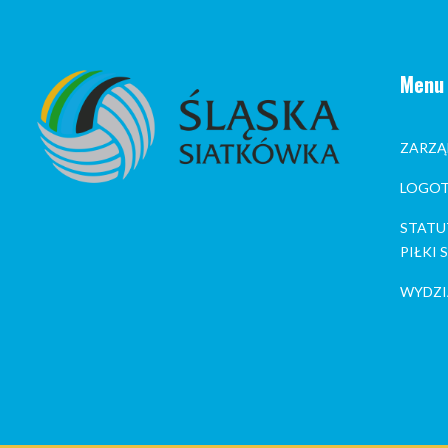
Menu
ZARZĄ
LOGOT
STATU
PIŁKI
WYDZI