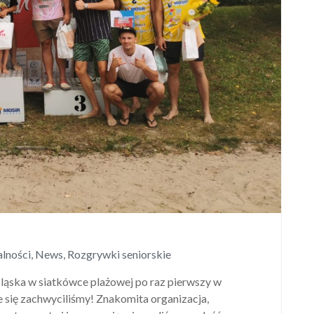
lności
,
News
,
Rozgrywki seniorskie
ąska w siatkówce plażowej po raz pierwszy w
że się zachwyciliśmy! Znakomita organizacja,