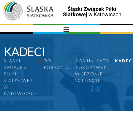
Śląski Związek Piłki
Siatkowej
w Katowicach
KADECI
ŚLĄSKI
DO
KOMUNIKATY
KADEC
ZWIĄZEK
POBRANIA
ROZGRYWEK
PIŁKI
W SEZONIE
SIATKOWEJ
2017/2018
W
KATOWICACH