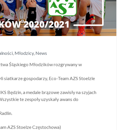
lności
,
Młodzicy
,
News
dztwa Śląskiego Młodzików rozgrywany w
i siatkarze gospodarzy, Eco-Team AZS Stoelzle
MKS Będzin, a medale brązowe zawisły na szyjach
szystkie te zespoły uzyskały awans do
adlin.
Team AZS Stoelze Częstochowa)