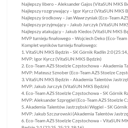
Najlepszy libero – Aleksander Gajos (VitaSUN MKS B
Najlepszy rozgrywający – Igor Kyrcz (VitaSUN MKS B
Najlepszy środkowy – Jan Wawrzyniak (Eco-Team AZS
Najlepszy przyjmujący – Jakub Jurczyk (VitaSUN MK
Najlepszy atakujący – Jakub Kiedos (VitaSUN MKS Bę
MVP turnieju finałowego – Wojciech Deko (Eco-Team
Komplet wyników turnieju finałowego:
1. VitaSUN MKS Będzin – SK Górnik Radlin 2:0 (25:14,
MVP: Igor Kyrcz (VitaSUN MKS Będzin)
2.
Eco-Team AZS Stoelzle Częstochowa – Akademia Tal
MVP: Mateusz Sznober (Eco-Team AZS Stoelze Częs
3.
VitaSUN MKS Będzin – Akademia Talentów Jastrzębs
MVP: Jakub Jurczyk (VitaSUN MKS Będzin)
4.
Eco-Team AZS Stoelzle Częstochowa – SK Górnik Rad
MVP: Aleksander Szpręgiel (Eco-Team AZS Stoelzle 
5.
Akademia Talentów Jastrzębski Węgiel – SK Górnik Ra
MVP: Jakub Szczurowski (Akademia Talentów Jastrzę
6.
Eco-Team AZS Stoelzle Częstochowa – VitaSUN M
Będzin 2:1 (22:25, 25:23, 18:16)