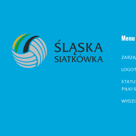
Menu
ZARZĄ
LOGOT
STATU
PIŁKI
WYDZI