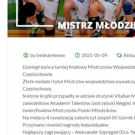
by bednarekewa
2021-05-09
Aktua
Dobiegł końca turniej finałowy Mistrzostw Wojewó
Częstochowie.
Złote medale i tytuł Mistrzów województwa wywalczyl
Częstochowa,
Srebrne krążki przypadły w udziale drużynie VitaSun 
zawodników Akademii Talentów Jastrzębski Węgiel. W
ćwierćfinałów Mistrzostw Polski Młodzików.
Na miejscu
4
rywalizację zakończył zespół SK Górnik R
Przyznano również nagrody indywidualne:
Najlepszy zagrywający – Aleksander Szpręgiel (Eco-