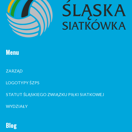
Menu
ZARZĄD
LOGOTYPY ŚZPS
STATUT ŚLĄSKIEGO ZWIĄZKU PIŁKI SIATKOWEJ
WYDZIAŁY
Blog